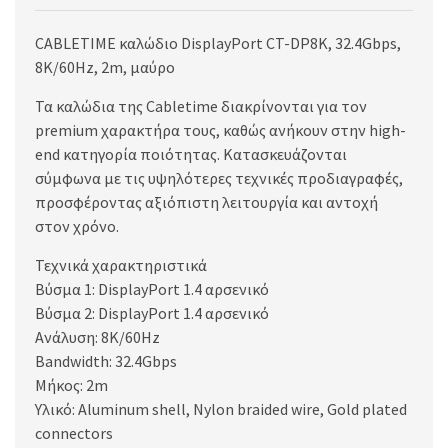
CABLETIME καλώδιο DisplayPort CT-DP8K, 32.4Gbps,
8K/60Hz, 2m, μαύρο
Τα καλώδια της Cabletime διακρίνονται για τον
premium χαρακτήρα τους, καθώς ανήκουν στην high-
end κατηγορία ποιότητας. Κατασκευάζονται
σύμφωνα με τις υψηλότερες τεχνικές προδιαγραφές,
προσφέροντας αξιόπιστη λειτουργία και αντοχή
στον χρόνο.
Τεχνικά χαρακτηριστικά
Βύσμα 1: DisplayPort 1.4 αρσενικό
Βύσμα 2: DisplayPort 1.4 αρσενικό
Ανάλυση: 8K/60Hz
Bandwidth: 32.4Gbps
Μήκος: 2m
Υλικό: Aluminum shell, Nylon braided wire, Gold plated
connectors