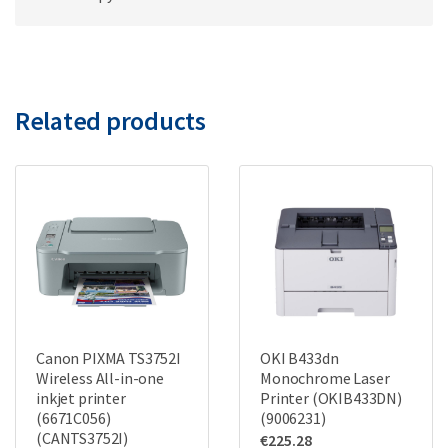
Related products
Canon PIXMA TS3752I
OKI B433dn
Wireless All-in-one
Monochrome Laser
inkjet printer
Printer (OKIB433DN)
(6671C056)
(9006231)
(CANTS3752I)
€
225.28