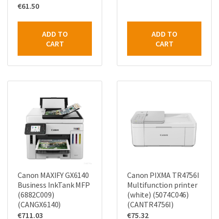
€
61.50
ADD TO
ADD TO
CART
CART
Canon MAXIFY GX6140
Canon PIXMA TR4756I
Business InkTank MFP
Multifunction printer
(6882C009)
(white) (5074C046)
(CANGX6140)
(CANTR4756I)
€
711.03
€
75.32