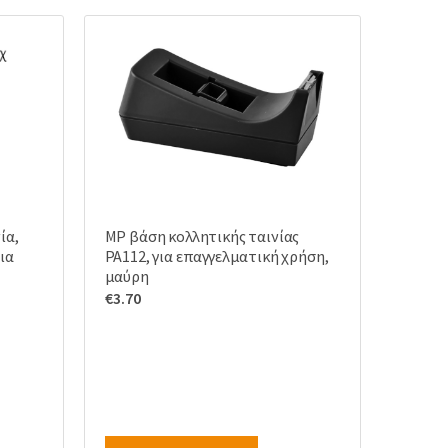
ία,
MP βάση κολλητικής ταινίας
ια
PA112, για επαγγελματική χρήση,
μαύρη
€
3.70