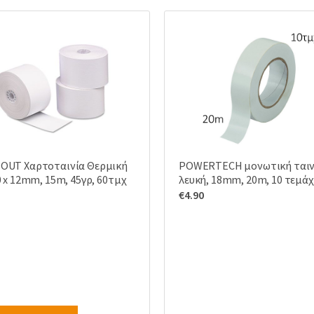
OUT Χαρτοταινία Θερμική
POWERTECH μονωτική ταιν
0 x 12mm, 15m, 45γρ, 60τμχ
λευκή, 18mm, 20m, 10 τεμάχ
€
4.90