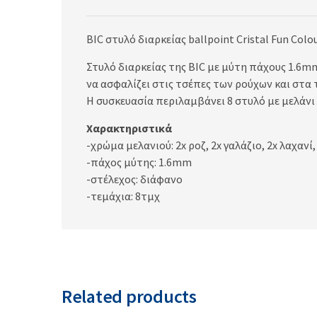
BIC στυλό διαρκείας ballpoint Cristal Fun Co
Στυλό διαρκείας της BIC με μύτη πάχους 1.6mm
να ασφαλίζει στις τσέπες των ρούχων και στα 
Η συσκευασία περιλαμβάνει 8 στυλό με μελάνι
Χαρακτηριστικά
-χρώμα μελανιού: 2x ροζ, 2x γαλάζιο, 2x λαχανί
-πάχος μύτης: 1.6mm
-στέλεχος: διάφανο
-τεμάχια: 8τμχ
Related products