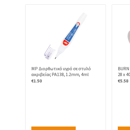
MP Διορθωτικό υγρό σε στυλό
BURN 
ακριβείας PA138, 1.2mm, 4ml
28 x 4
€
1.50
€
5.58