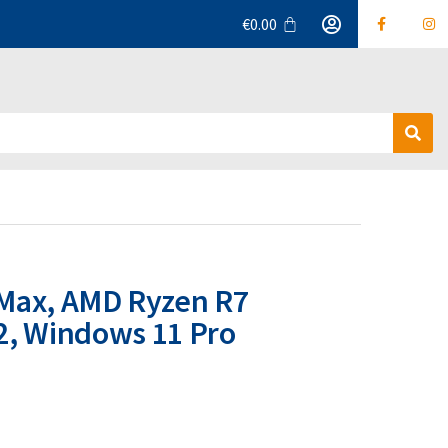
€
0.00
Α
ν
α
ζ
ή
τ
η
σ
Max, AMD Ryzen R7
η
2, Windows 11 Pro