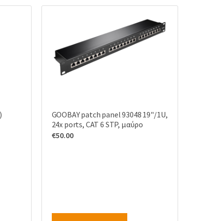
)
GOOBAY patch panel 93048 19"/1U,
24x ports, CAT 6 STP, μαύρo
€
50.00