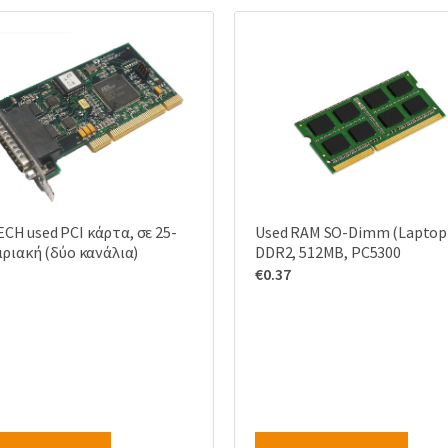
CH used PCI κάρτα, σε 25-
Used RAM SO-Dimm (Laptop
ιριακή (δύο κανάλια)
DDR2, 512MB, PC5300
€
0.37