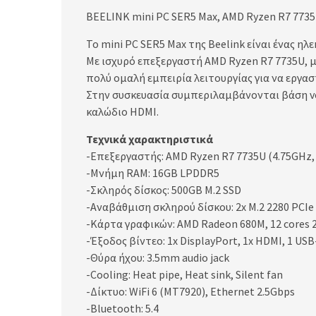
BEELINK mini PC SER5 Max, AMD Ryzen R7 7735U
Το mini PC SER5 Max της Beelink είναι ένας η
Με ισχυρό επεξεργαστή AMD Ryzen R7 7735U, 
πολύ ομαλή εμπειρία λειτουργίας για να εργαστ
Στην συσκευασία συμπεριλαμβάνονται βάση ve
καλώδιο HDMI.
Τεχνικά χαρακτηριστικά
-Επεξεργαστής: AMD Ryzen R7 7735U (4.75GHz,
-Μνήμη RAM: 16GB LPDDR5
-Σκληρός δίσκος: 500GB M.2 SSD
-Αναβάθμιση σκληρού δίσκου: 2x M.2 2280 PCIe
-Κάρτα γραφικών: AMD Radeon 680M, 12 cores
-Έξοδος βίντεο: 1x DisplayPort, 1x HDMI, 1 USB-
-Θύρα ήχου: 3.5mm audio jack
-Cooling: Heat pipe, Heat sink, Silent fan
-Δίκτυο: WiFi 6 (MT7920), Ethernet 2.5Gbps
-Bluetooth: 5.4