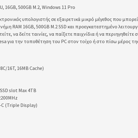
, 16GB, 500GB M.2, Windows 11 Pro
λεκτρονικός υπολογιστής σε εξαιρετικά μικρό μέγεθος που μπορε
μνήμη RAM 16GB, 500GB M.2 SSD και προεγκατεστημένο λειτουργ
είτε, να δείτε ταινίες, να παίξετε παιχνίδια ή να περιηγηθείτε 
sa για την τοποθέτηση του PC στον τοίχο ή στο πίσω μέρος τ
 8C/16T, 16MB Cache)
 SSD slot Max 4TB
 2200MHz
C (Triple Display)