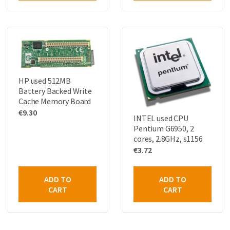
HP used 512MB
Battery Backed Write
Cache Memory Board
€
9.30
INTEL used CPU
Pentium G6950, 2
cores, 2.8GHz, s1156
€
3.72
ADD TO
ADD TO
CART
CART