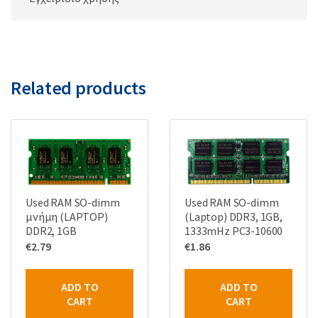
Related products
Used RAM SO-dimm
Used RAM SO-dimm
μνήμη (LAPTOP)
(Laptop) DDR3, 1GB,
DDR2, 1GB
1333mHz PC3-10600
€
2.79
€
1.86
ADD TO
ADD TO
CART
CART