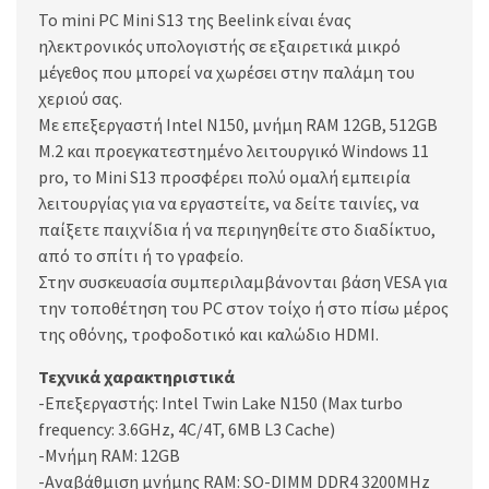
Το mini PC Mini S13 της Beelink είναι ένας
ηλεκτρονικός υπολογιστής σε εξαιρετικά μικρό
μέγεθος που μπορεί να χωρέσει στην παλάμη του
χεριού σας.
Με επεξεργαστή Intel N150, μνήμη RAM 12GB, 512GB
M.2 και προεγκατεστημένο λειτουργικό Windows 11
pro, το Mini S13 προσφέρει πολύ ομαλή εμπειρία
λειτουργίας για να εργαστείτε, να δείτε ταινίες, να
παίξετε παιχνίδια ή να περιηγηθείτε στο διαδίκτυο,
από το σπίτι ή το γραφείο.
Στην συσκευασία συμπεριλαμβάνονται βάση VESA για
την τοποθέτηση του PC στον τοίχο ή στο πίσω μέρος
της οθόνης, τροφοδοτικό και καλώδιο HDMI.
Τεχνικά χαρακτηριστικά
-Επεξεργαστής: Intel Twin Lake N150 (Max turbo
frequency: 3.6GHz, 4C/4T, 6MB L3 Cache)
-Μνήμη RAM: 12GB
-Αναβάθμιση μνήμης RAM: SO-DIMM DDR4 3200MHz