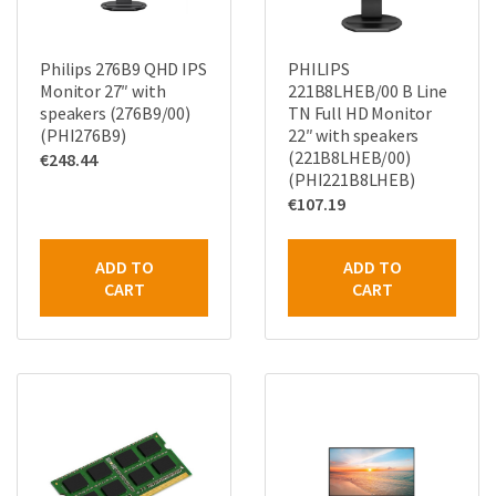
Philips 276B9 QHD IPS
PHILIPS
Monitor 27″ with
221B8LHEB/00 B Line
speakers (276B9/00)
TN Full HD Monitor
(PHI276B9)
22″ with speakers
(221B8LHEB/00)
€
248.44
(PHI221B8LHEB)
€
107.19
ADD TO
ADD TO
CART
CART