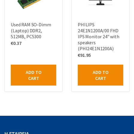
Used RAM SO-Dimm
PHILIPS
(Laptop) DDR2,
24E1N1200A/00 FHD
512MB, PC5300
IPS Monitor 24″ with
speakers
€
0.37
(PHI24E1N1200A)
€
91.95
ADD TO
ADD TO
CART
CART
Η ΕΤΑΙΡΕΙΑ