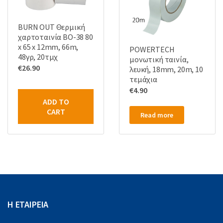
BURN OUT Θερμική
χαρτοταινία BO-38 80
x 65 x 12mm, 66m,
POWERTECH
48γρ, 20τμχ
μονωτική ταινία,
€
26.90
λευκή, 18mm, 20m, 10
τεμάχια
€
4.90
ADD TO
CART
Read more
Η ΕΤΑΙΡΕΙΑ