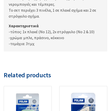
νερομπογιές και τέμπερες.
Το σετ περιέχει 3 πινέλα, 1 σε πλακέ σχήμα και 2 σε
στρόγγυλο σχήμα.
Χαρακτηριστικά
-τύπος: 1x πλακέ (No 12), 2x στρόγγυλο (No 2 & 10)
-χρώμα: μπλε, πράσινο, κόκκινο
-τεμάχια: 3τμχ
Related products