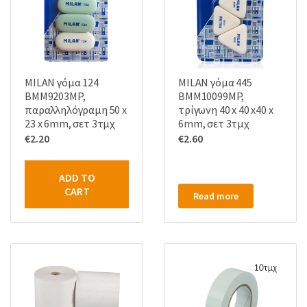
MILAN γόμα 124
MILAN γόμα 445
BMM9203MP,
BMM10099MP,
παραλληλόγραμη 50 x
τρίγωνη 40 x 40 x40 x
23 x 6mm, σετ 3τμχ
6mm, σετ 3τμχ
€
2.20
€
2.60
ADD TO
CART
Read more