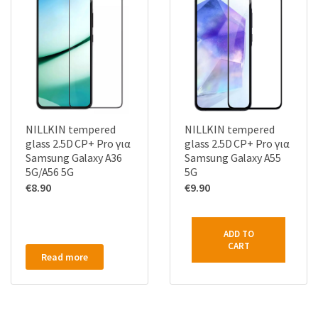
NILLKIN tempered
NILLKIN tempered
glass 2.5D CP+ Pro για
glass 2.5D CP+ Pro για
Samsung Galaxy A36
Samsung Galaxy A55
5G/A56 5G
5G
€
8.90
€
9.90
ADD TO
CART
Read more