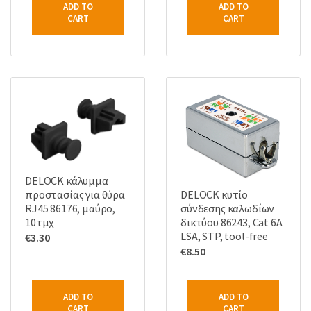
ADD TO
ADD TO
CART
CART
DELOCK κάλυμμα
DELOCK κυτίο
προστασίας για θύρα
σύνδεσης καλωδίων
RJ45 86176, μαύρο,
δικτύου 86243, Cat 6A
10τμχ
LSA, STP, tool-free
€
3.30
€
8.50
ADD TO
ADD TO
CART
CART