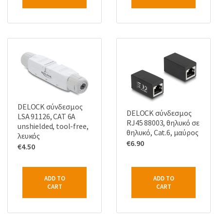
DELOCK σύνδεσμος
DELOCK σύνδεσμος
LSA 91126, CAT 6A
RJ45 88003, θηλυκό σε
unshielded, tool-free,
θηλυκό, Cat.6, μαύρος
λευκός
€
6.90
€
4.50
ADD TO
ADD TO
CART
CART