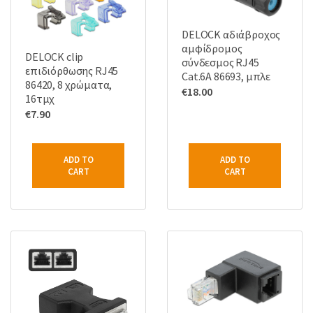
DELOCK αδιάβροχος
αμφίδρομος
DELOCK clip
σύνδεσμος RJ45
επιδιόρθωσης RJ45
Cat.6A 86693, μπλε
86420, 8 χρώματα,
€
18.00
16τμχ
€
7.90
ADD TO
ADD TO
CART
CART