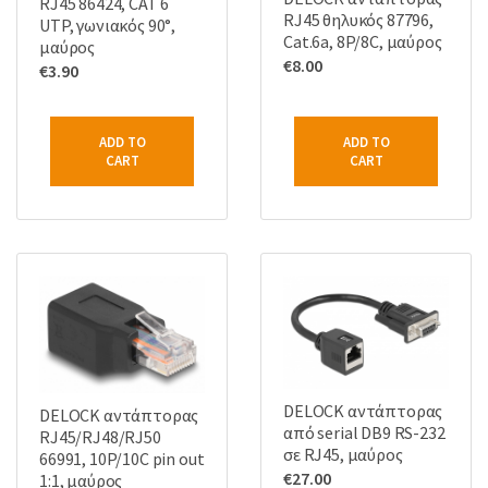
RJ45 86424, CAT 6
RJ45 θηλυκός 87796,
UTP, γωνιακός 90°,
Cat.6a, 8P/8C, μαύρος
μαύρος
€
8.00
€
3.90
ADD TO
ADD TO
CART
CART
DELOCK αντάπτορας
DELOCK αντάπτορας
από serial DB9 RS-232
RJ45/RJ48/RJ50
σε RJ45, μαύρος
66991, 10P/10C pin out
€
27.00
1:1, μαύρος