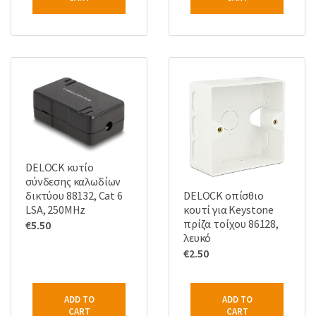
DELOCK κυτίο
σύνδεσης καλωδίων
δικτύου 88132, Cat 6
DELOCK οπίσθιο
LSA, 250MHz
κουτί για Keystone
πρίζα τοίχου 86128,
€
5.50
λευκό
€
2.50
ADD TO
ADD TO
CART
CART