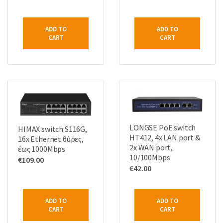
ADD TO
ADD TO
CART
CART
LONGSE PoE switch
HIMAX switch S116G,
HT412, 4x LAN port &
16x Ethernet θύρες,
2x WAN port,
έως 1000Mbps
10/100Mbps
€
109.00
€
42.00
ADD TO
ADD TO
CART
CART