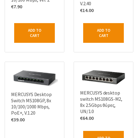
V.2.40
€
7.90
€
14.00
ADD TO
ADD TO
CART
CART
MERCUSYS desktop
MERCUSYS Desktop
switch MS108GS-M2,
Switch MS108GP, 8x
8x 2.5Gbps θύρες,
10/100/1000 Mbps,
UN/1.0
PoE+, V.1.20
€
64.00
€
39.00