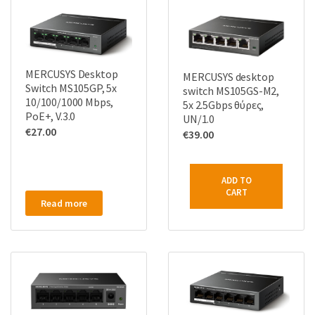
MERCUSYS Desktop
MERCUSYS desktop
Switch MS105GP, 5x
switch MS105GS-M2,
10/100/1000 Mbps,
5x 2.5Gbps θύρες,
PoE+, V.3.0
UN/1.0
€
27.00
€
39.00
ADD TO
CART
Read more