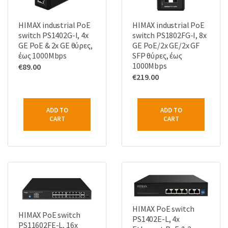
HIMAX industrial PoE
HIMAX industrial PoE
switch PS1402G-I, 4x
switch PS1802FG-I, 8x
GE PoE & 2x GE θύρες,
GE PoE/2x GE/2x GF
έως 1000Mbps
SFP θύρες, έως
1000Mbps
€
89.00
€
219.00
ADD TO
ADD TO
CART
CART
HIMAX PoE switch
HIMAX PoE switch
PS1402E-L, 4x
PS11602FE-L, 16x