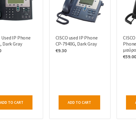
 Used IP Phone
CISCO used IP Phone
CISCO 
, Dark Gray
CP-7940G, Dark Gray
Phone
μαύρ
0
€
9.30
€
59.0
ADD TO CART
ADD TO CART