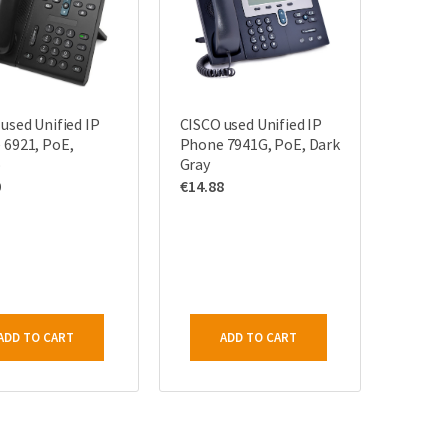
used Unified IP
CISCO used Unified IP
 6921, PoE,
Phone 7941G, PoE, Dark
ο
Gray
0
€
14.88
ADD TO CART
ADD TO CART