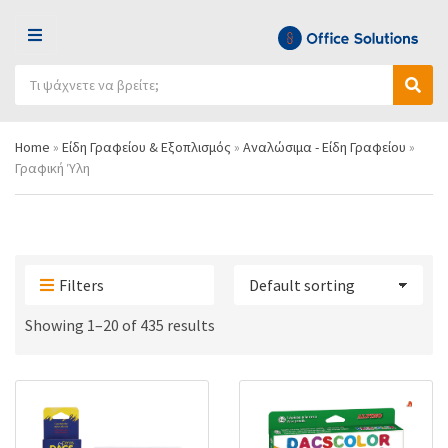
Μ
Ε
Α
Ν
Ό
Α
ν
Ο
ν
ν
α
Ύ
ο
α
ζ
Home
»
Είδη Γραφείου & Εξοπλισμός
»
Αναλώσιμα - Είδη Γραφείου
»
μ
ζ
ή
Γραφική Ύλη
α
ή
τ
κ
τ
η
α
η
σ
τ
σ
η
η
η
π
γ
ρ
Filters
ο
ο
ρ
ϊ
Showing 1–20 of 435 results
ί
ό
α
ν
ς
τ
ω
ν
: