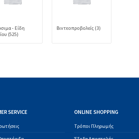
σιμα - Είδη
Βιντεοπροβολείς
(3)
ίου
(525)
ER SERVICE
ONLINE SHOPPING
Ερωτήσεις
Τρόποι Πληρωμής
 Υποστήριξη
Έξοδα Αποστολής