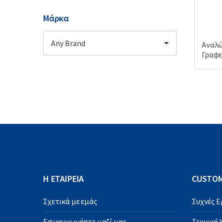
ν
:
Μάρκα
Αναλώ
Γραφε
Η ΕΤΑΙΡΕΙΑ
CUSTOM
Σχετικά με εμάς
Συχνές 
Επικοινωνήστε μαζί μας
Τεχνική