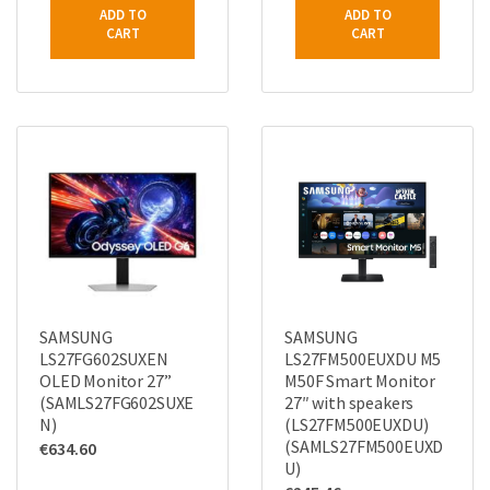
ADD TO
ADD TO
CART
CART
SAMSUNG
SAMSUNG
LS27FG602SUXEN
LS27FM500EUXDU Μ5
OLED Monitor 27”
M50F Smart Monitor
(SAMLS27FG602SUXE
27″ with speakers
N)
(LS27FM500EUXDU)
(SAMLS27FM500EUXD
€
634.60
U)