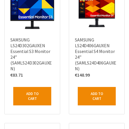
SAMSUNG
SAMSUNG
LS24D302GAUXEN
LS24D406GAUXEN
Essential S3 Monitor
Essential S4 Monitor
24”
24”
(SAMLS24D302GAUXE
(SAMLS24D406GAUXE
N)
N)
€
83.71
€
148.99
ADD TO
ADD TO
CART
CART