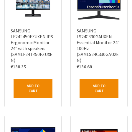
SAMSUNG
SAMSUNG
LF24T450FZUXEN IPS
LS24C330GAUXEN
Ergonomic Monitor
Essential Monitor 24”
24” with speakers
100Hz
(SAMLF24T450FZUXE
(SAMLS24C330GAUXE
N)
N)
€
138.35
€
136.68
ADD TO
ADD TO
CART
CART