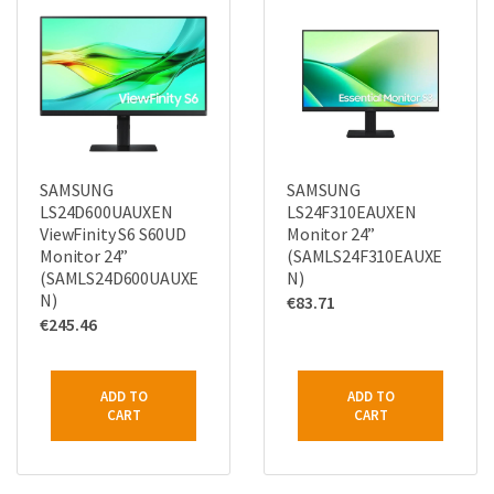
SAMSUNG
SAMSUNG
LS24D600UAUXEN
LS24F310EAUXEN
ViewFinity S6 S60UD
Monitor 24”
Monitor 24”
(SAMLS24F310EAUXE
(SAMLS24D600UAUXE
N)
N)
€
83.71
€
245.46
ADD TO
ADD TO
CART
CART