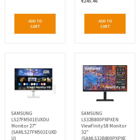
€
245.46
ADD TO
ADD TO
CART
CART
SAMSUNG
SAMSUNG
LS27FM501EUXDU
LS32B800PXPXEN
Monitor 27”
ViewFinity S8 Monitor
(SAMLS27FM501EUXD
32”
U)
(SAMLS32B800PXPXE