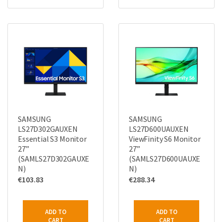
SAMSUNG
SAMSUNG
LS27D302GAUXEN
LS27D600UAUXEN
Essential S3 Monitor
ViewFinity S6 Monitor
27”
27”
(SAMLS27D302GAUXE
(SAMLS27D600UAUXE
N)
N)
€
103.83
€
288.34
ADD TO
ADD TO
CART
CART