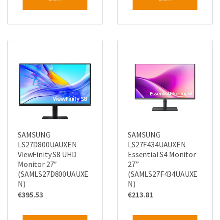
SAMSUNG
SAMSUNG
LS27D800UAUXEN
LS27F434UAUXEN
ViewFinity S8 UHD
Essential S4 Monitor
Monitor 27″
27”
(SAMLS27D800UAUXE
(SAMLS27F434UAUXE
N)
N)
€
395.53
€
213.81