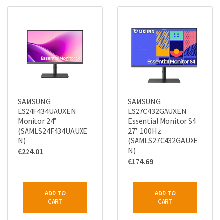
SAMSUNG
SAMSUNG
LS24F434UAUXEN
LS27C432GAUXEN
Monitor 24”
Essential Monitor S4
(SAMLS24F434UAUXE
27” 100Hz
N)
(SAMLS27C432GAUXE
N)
€
224.01
€
174.69
ADD TO
ADD TO
CART
CART