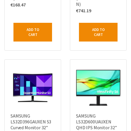
N)
€
168.47
€
741.19
ADD TO
ADD TO
CART
CART
SAMSUNG
SAMSUNG
LS32D396GAUXEN S3
LS32D600UAUXEN
Curved Monitor 32”
QHD IPS Monitor 32”