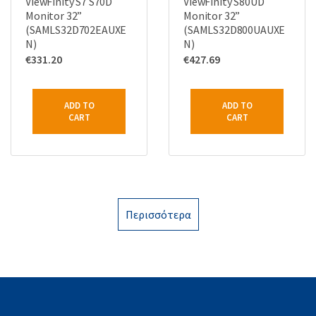
ViewFinity S7 S70D
ViewFinity S80UD
Monitor 32”
Monitor 32”
(SAMLS32D702EAUXE
(SAMLS32D800UAUXE
N)
N)
€
331.20
€
427.69
ADD TO
ADD TO
CART
CART
Περισσότερα