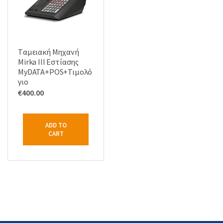
Tαμειακή Μηχανή
Mirka III Εστίασης
MyDATA+POS+Τιμολό
γιο
€
400.00
ADD TO
CART