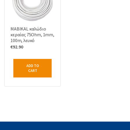
MABIKAL καλώδιο
κεραίας 75Ohm, 1mm,
100m, λευκό
€
92.90
ADD TO
CART