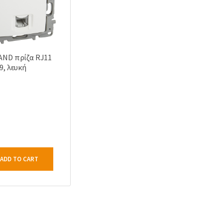
AND πρίζα RJ11
9, λευκή
ADD TO CART