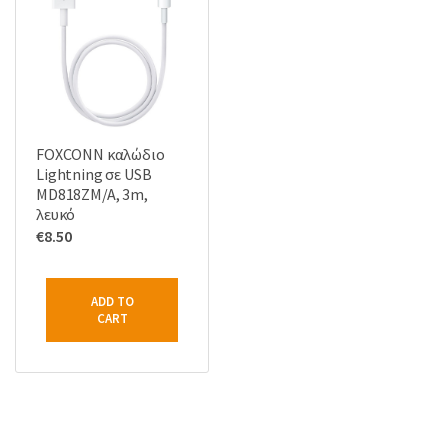
FOXCONN καλώδιο
Lightning σε USB
MD818ZM/A, 3m,
λευκό
€
8.50
ADD TO
CART